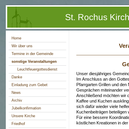
St. Rochus Kir
Home
Ver
Wir über uns
Termine in der Gemeinde
sonstige Veranstaltungen
Ge
Leuchtfeuergottesdienst
Unser diesjähriges Gemeinde
Danke
Im Anschluss an den Gottes
Pfarrgarten Grillen und den 
Einladung zum Gebet
Gesprächen miteinander ver
News
Anschließend möchten wir d
Archiv
Kaffee und Kuchen auskling
sich dafür wieder viele hel
Jubelkonfirmation
Kuchenbeiträgen beteiligen
Unsere Kirche
Für eine bessere Koordinati
köstlichen Kreationen in de
Friedhof