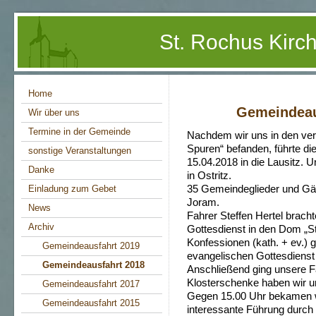
St. Rochus Kir
Home
Gemeindeaus
Wir über uns
Termine in der Gemeinde
Nachdem wir uns in den ver
Spuren“ befanden, führte d
sonstige Veranstaltungen
15.04.2018 in die Lausitz. U
Danke
in Ostritz.
Einladung zum Gebet
35 Gemeindeglieder und Gä
Joram.
News
Fahrer Steffen Hertel brac
Archiv
Gottesdienst in den Dom „St
Konfessionen (kath. + ev.) 
Gemeindeausfahrt 2019
evangelischen Gottesdienst m
Gemeindeausfahrt 2018
Anschließend ging unsere Fah
Klosterschenke haben wir 
Gemeindeausfahrt 2017
Gegen 15.00 Uhr bekamen w
Gemeindeausfahrt 2015
interessante Führung durch 