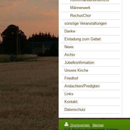
Männerwerk
RochusChor
sonstige Veranstaltungen
Danke
Einladung zum Gebet
News
Archiv
Jubelkonfirmation
Unsere Kirche
Friedhof
Andachten/Predigten
Links
Kontakt
Datenschutz
Druckversion
|
Sitemap
© St. Rochus Kirchgemeinde Schönau